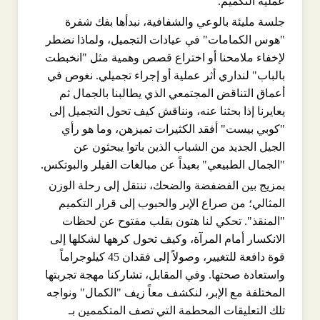
عملية التكميم.
جلسة مليئة بالوعي والشفافية، نبدأها بفك شفرة
"هوس الكمامات" في عيادات التجميل، ولماذا نضطر
لإخفاء ملامحنا أو اختراع قصص وهمية مثل "انخبطت
بالباب" لنداري أثر عملية أو إجراء تجميلي. نغوص في
أعماق التناقض المجتمعي الذي يطالبنا بالجمال ثم
يعايرنا إذا بحثنا عنه، ونناقش كيف تحول التجميل إلى
"كوبي بيست" أفقد الكثيرات تميزهن، وما هو رأي
الجيل الجديد من الشباب الذين باتوا يبحثون عن
"الجمال الطبيعي" بعيداً عن مبالغات الفيلر والبوتكس.
بمزيج بين الفضفضة والضحك، ننتقل إلى رحلة الوزن
المثالي؛ من صراع الإبر والحبوب إلى قرار التكميم
"المنقذ". تحكي لنا هتون بقلب مفتوح عن لحظات
الانكسار أمام المرآة، وكيف تحول كرهها لشكلها إلى
قوة دافعة للتغيير، وصولاً إلى فقدان 45 كيلوجراماً
واستعادة صحتها. وفي المقابل، تشاركنا مهجة تجربتها
المختلفة مع الإبر، لنكشف معاً زيف "الكمال" ونواجه
تلك التعليقات المحطمة التي تصف المتكممين بـ