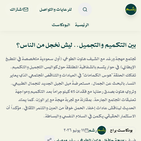
للرعايات والتواصل
اشتراك
الرئيسية
البودكاست
بين التكميم والتجميل.. ليش نخجل من الناس؟
تجتمع مهجة ورغد مع الشيف هتون الطوخي (أول سعودية متخصصة في المطبخ
الإيطالي) في حوار يتسم بالشفافية المطلقة حول كواليس التجميل والتكميم.
تفكك الحلقة "هوس الكمامات" في العيادات والتناقض المجتمعي الذي يعاير
النساء بالبحث عن الجمال، مستعرضةً ميل الجيل الجديد للجمال الطبيعي.
وتروي هتون بصدق رحلتها مع فقدان 45 كيلوجراماً بعد التكميم ومواجهة
تعليقات المجتمع الجارحة، بمقارنة مع تجربة مهجة مع إبر الوزن. كما يمتد
الحديث ليناقش عادات إخفاء الحمل خوفاً من العين والتنمر الثقافي، مؤكداً أن
الاستثمار الحقيقي يكمن في السلام النفسي والبساطة.
بودكاست براح
رشم
١١ يونيو ٢٠٢٦
ضيف:
مهجة حافظ
،
هتون الطوخي
،
رغد موصلي