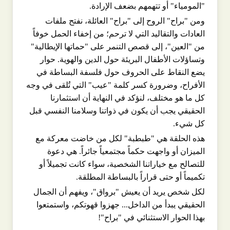
"المومياء" أو تتهمهم بضعف الإرادة.
ومن "براح" الروح إلى "براح" العائلة، نفتح ملفات
العادات والتقاليد التي لا ترحم؛ من إخفاء الحمل خوفاً
من "العين"، إلى قصص التنمر على "حماتها الإيطالية"
وتساؤلات الأطفال البريئة حول الدين والهوية. حوار
يضع النقاط على الحروف حول فلسفة البساطة في
الأفراح، وضرورة كسر كلمة "عيب" التي تُلقى في وجه
كل ما هو مختلف، لنؤكد في النهاية أن استثمارنا
الحقيقي يجب أن يكون في ذواتنا وسلامنا النفسي قبل
كل شيء.
هذه الحلقة هي "طبطبة" لكل من خاضت معركة مع
الميزان أو واجهت حكماً مجتمعياً جائراً. هي دعوة
للتصالح مع خياراتنا الشخصية، سواء كانت تجميلاً أو
تكميماً أو حتى قراراً بالبساطة المطلقة.
لكل شخص يريد أن يعيش "برواق"، ويفهم أن الجمال
الحقيقي يبدأ من الداخل... جهزوا قهوتكم، واستمتعوا
بهذا الحوار الاستثنائي في "براح"!