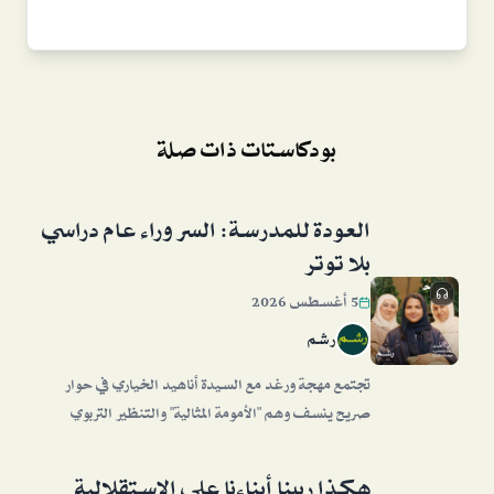
بودكاستات ذات صلة
العودة للمدرسة: السر وراء عام دراسي
بلا توتر
5 أغسطس 2026
رشم
تجتمع مهجة ورغد مع السيدة أناهيد الخياري في حوار
صريح ينسف وهم "الأمومة المثالية" والتنظير التربوي
المفرط. يفكك الحوار قلق الانفصال موضحاً أنه يصيب الأم
أكثر من الطفل في أسبوع العودة للمدارس، ويدعو لوضع
هكذا ربينا أبناءنا على الاستقلالية